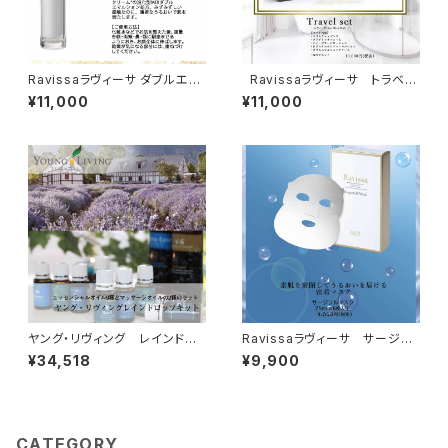
Ravissaラヴィーサ ダブルエマ
Ravissaラヴィーサ トラベル
ルションクリーム ３０ml
セット
¥11,000
¥11,000
ヤング・リヴィング レインドロ
Ravissaラヴィーサ サージフ
ップキット
ルマスク- 25mL×6枚入り
¥34,518
¥9,900
CATEGORY