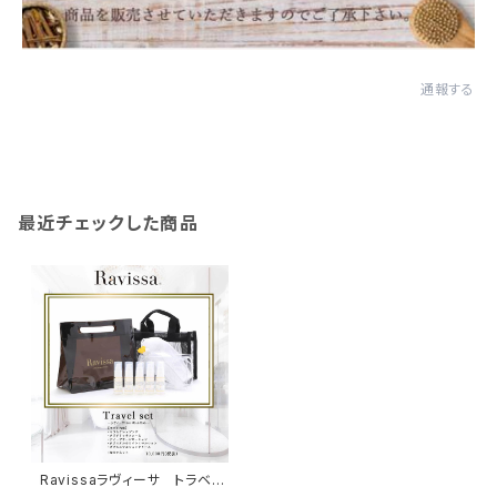
通報する
最近チェックした商品
Ravissaラヴィーサ トラベル
セット